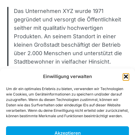
Das Unternehmen XYZ wurde 1971
gegründet und versorgt die Öffentlichkeit
seither mit qualitativ hochwertigen
Produkten. An seinem Standort in einer
kleinen Großstadt beschäftigt der Betrieb
über 2.000 Menschen und unterstützt die
Stadtbewohner in vielfacher Hinsicht.
Einwilligung verwalten
Als neuer WordPress-Benutzer solltest du
dein Dashboard
aufrufen, um diese Seite zu
Um dir ein optimales Erlebnis zu bieten, verwenden wir Technologien
wie Cookies, um Geräteinformationen zu speichern und/oder darauf
löschen und neue Seiten und Beiträge für
zuzugreifen. Wenn du diesen Technologien zustimmst, können wir
deine Website erstellen. Viel Spaß!
Daten wie das Surfverhalten oder eindeutige IDs auf dieser Website
verarbeiten. Wenn du deine Einwilligung nicht erteilst oder zurückziehst,
können bestimmte Merkmale und Funktionen beeinträchtigt werden.
Akzeptieren