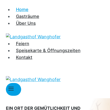
Zum
Home
Inhalt
Gasträume
springen
Über Uns
Feiern
Speisekarte & Öffnungszeiten
Kontakt
EIN ORT DER GEMÜTLICHKEIT UND