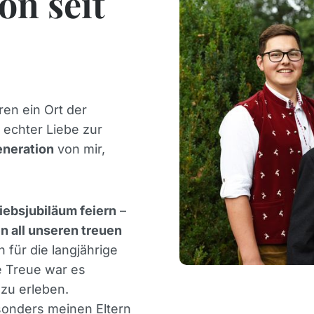
on seit
ren ein Ort der
d echter Liebe zur
eneration
von mir,
iebsjubiläum feiern
–
n all unseren treuen
 für die langjährige
e Treue war es
zu erleben.
sonders meinen Eltern